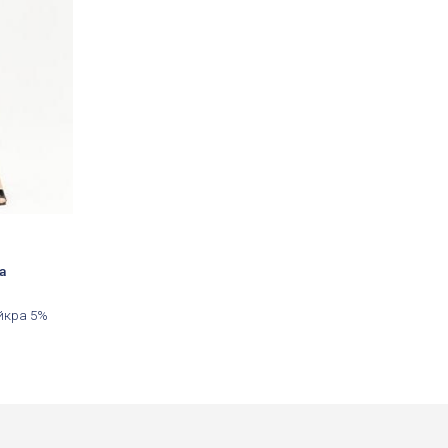
а
йкра 5%