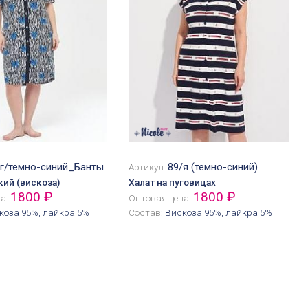
/г/темно-синий_Банты
89/я (темно-синий)
Артикул:
кий (вискоза)
Халат на пуговицах
1800 ₽
1800 ₽
на:
Оптовая цена:
коза 95%, лайкра 5%
Состав:
Вискоза 95%, лайкра 5%