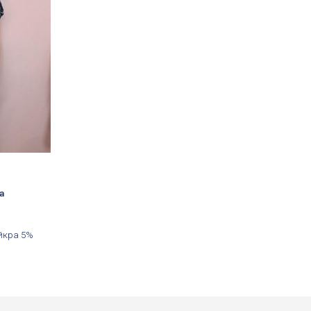
а
йкра 5%