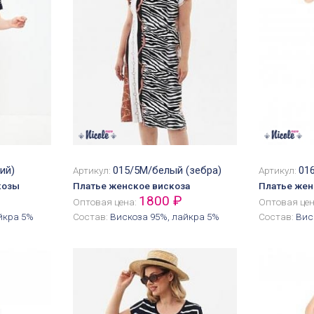
ий)
015/5М/белый (зебра)
01
Артикул:
Артикул:
козы
Платье женское вискоза
Платье же
1800 ₽
Оптовая цена:
Оптовая це
йкра 5%
Состав:
Вискоза 95%, лайкра 5%
Состав:
Вис