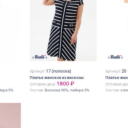
17 (полоска)
20
Артикул:
Артикул:
Платье женское из вискозы
Платье же
1800 ₽
Оптовая цена:
Оптовая це
йкра 5%
Состав:
Вискоза 95%, лайкра 5%
Состав:
хло